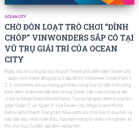
OCEAN CITY
CHỜ ĐÓN LOẠT TRÒ CHƠI “ĐỈNH
CHÓP” VINWONDERS SẮP CÓ TẠI
VŨ TRỤ GIẢI TRÍ CỦA OCEAN
CITY
Ngay sau khi công bố quy hoạch Thành phố điểm đến Ocean City
– được hình thành đồng bộ từ 3 đại đô thị Vinhomes Ocean Park 1,
2, 3, Vinhomes xin vui mừng giới thiệu cùng Quý Cư dân một công
trình điểm nhấn mới tiếp theo trong Ocean City của chúng ta: đó
chính là Mega Grand World Hanoi. Tọa lạc tại giao điểm trung tâm
giữa “Quận 2” và “Quận 3” của Ocean City, Mega Grand World
Hanoi sẽ trở thành Trung tâm Mua sắm Vui chơi Giải trí quy mô và
hấp dẫn bậc nhất miền Bắc, hứa hẹn mang lại nhiều trải nghiệm kỳ
thú cho Quý Cư dân, gia đình và bạn bè.