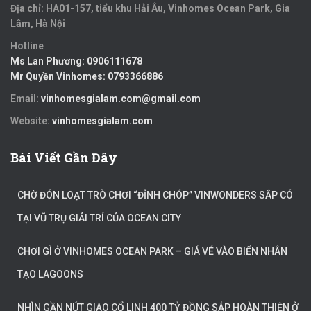
Địa chỉ: HA01-157, tiểu khu Hải Âu, Vinhomes Ocean Park, Gia
Lâm, Hà Nội
Hotline
Ms Lan Phương:
0906111678
Mr Quyền Vinhomes:
0793366886
Email:
vinhomesgialam.com@gmail.com
Website:
vinhomesgialam.com
Bài Viết Gần Đây
CHỜ ĐÓN LOẠT TRÒ CHƠI “ĐỈNH CHÓP” VINWONDERS SẮP CÓ
TẠI VŨ TRỤ GIẢI TRÍ CỦA OCEAN CITY
CHƠI GÌ Ở VINHOMES OCEAN PARK – GIÁ VÉ VÀO BIỂN NHÂN
TẠO LAGOONS
NHÌN GẦN NÚT GIAO CỔ LINH 400 TỶ ĐỒNG SẮP HOÀN THIỆN Ở