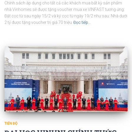
Chính sách áp dụng cho tất cả các khách mua bất kỳ sản phẩm
nhà Vinhomes sẽ được tặng voucher mua xe VINFAST tương ứng:
Đặt cọc từ sau ngày 15/2 và ký cọc từ ngày 19/2 như sau: Nhà dưới
2 tỷ được tặng voucher trị giá 70 triệu
Đọc tiếp…
TIẾN ĐỘ