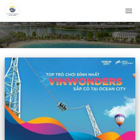
CHUY
ĐỔI
DANH
MỤC
CHÍNH