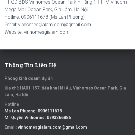
TT GD BĐS Vinhomes Ocean Park – Tầng 1 TTTM Vincom
Mega Mall Ocean Park, Gia Lâm, Hà Nội
Hotline: 0906111678 (Ms Lan Phương)
Email: vinhomesgialam.com@gmail.com
Website: vinhomesgialam.com
Thông Tin Liên Hệ
Phòng kinh doanh dự án
Địa chỉ: HA01-157, tiểu khu Hải Âu, Vinhomes Ocean Park, Gia
Lâm, Hà Nội
Hotline
Ms Lan Phương:
0906111678
Mr Quyền Vinhomes:
0793366886
Email:
vinhomesgialam.com@gmail.com