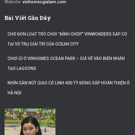
Website:
vinhomesgialam.com
Bài Viết Gần Đây
CHỜ ĐÓN LOẠT TRÒ CHƠI “ĐỈNH CHÓP” VINWONDERS SẮP CÓ
TẠI VŨ TRỤ GIẢI TRÍ CỦA OCEAN CITY
CHƠI GÌ Ở VINHOMES OCEAN PARK – GIÁ VÉ VÀO BIỂN NHÂN
TẠO LAGOONS
NHÌN GẦN NÚT GIAO CỔ LINH 400 TỶ ĐỒNG SẮP HOÀN THIỆN Ở
HÀ NỘI