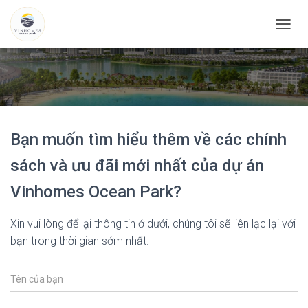
C
H
U
Y
Ể
N
Đ
Ổ
Bạn muốn tìm hiểu thêm về các chính
I
D
sách và ưu đãi mới nhất của dự án
A
N
Vinhomes Ocean Park?
H
M
Ụ
Xin vui lòng để lại thông tin ở dưới, chúng tôi sẽ liên lạc lại với
C
bạn trong thời gian sớm nhất.
C
H
Í
N
H