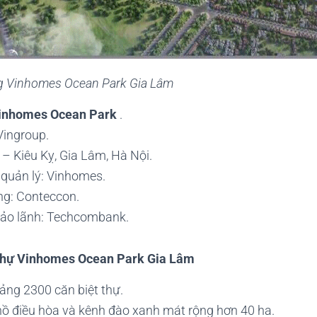
ầng Vinhomes Ocean Park Gia Lâm
inhomes Ocean Park
.
Vingroup.
n – Kiêu Kỵ, Gia Lâm, Hà Nội.
quản lý: Vinhomes.
ông: Conteccon.
ảo lãnh: Techcombank.
 thự Vinhomes Ocean Park Gia Lâm
ng 2300 căn biệt thự.
 hồ điều hòa và kênh đào xanh mát rộng hơn 40 ha.