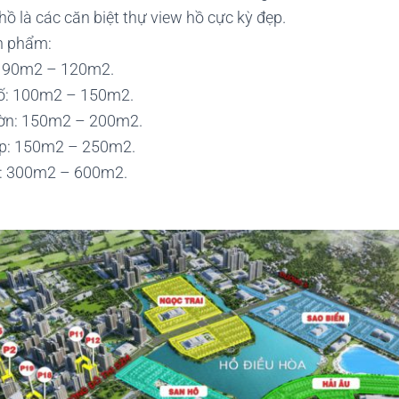
ồ là các căn biệt thự view hồ cực kỳ đẹp.
n phẩm:
: 90m2 – 120m2.
ố: 100m2 – 150m2.
ờn: 150m2 – 200m2.
ập: 150m2 – 250m2.
p: 300m2 – 600m2.