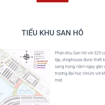
TIỂU KHU SAN HÔ
Phân khu San Hô với 329 că
lập, shophouse được thiết k
sang trọng, nằm ngay gần v
trường đại học VinUni với k
mát.