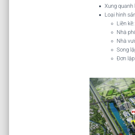
Xung quanh h
Loại hình sả
Liền kề
Nhà ph
Nhà vư
Song l
Đơn lậ