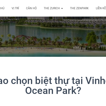
CHỦ
VỊ TRÍ
CĂN HỘ
THE ZURICH
THE ZENPARK
LIỀN KỀ
ao chọn biệt thự tại Vi
Ocean Park?