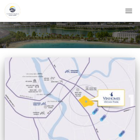
CHUY
ĐỔI
DANH
MỤC
CHÍNH